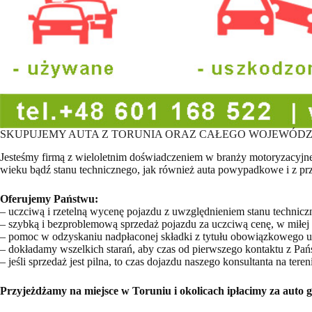
SKUPUJEMY AUTA Z TORUNIA ORAZ CAŁEGO WOJEWÓD
Jesteśmy firmą z wieloletnim doświadczeniem w branży motoryzacyjn
wieku bądź stanu technicznego, jak również auta powypadkowe i z pr
Oferujemy Państwu:
– uczciwą i rzetelną wycenę pojazdu z uwzględnieniem stanu technicz
– szybką i bezproblemową sprzedaż pojazdu za uczciwą cenę, w miłej i
– pomoc w odzyskaniu nadpłaconej składki z tytułu obowiązkowego 
– dokładamy wszelkich starań, aby czas od pierwszego kontaktu z Pań
– jeśli sprzedaż jest pilna, to czas dojazdu naszego konsultanta na 
Przyjeżdżamy na miejsce w Toruniu i okolicach ipłacimy za auto