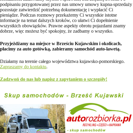
podpisaniu przygotowanej przez nas umowy umowy kupna-sprzedaży
pozostaje zatwierdzić potrzebną dokumentację i wypłacić Ci
pieniądze. Podczas rozmowy przekażemy Ci wszystkie istotne
informacje na temat dalszych kroków, co ułatwi Ci dopełnienie
wszystkich obowiązków. Prawne aspekty obrotu pojazdami znamy
dobrze, więc możesz być spokojny, że zadbamy o wszystko.
Przyjeżdżamy na miejsce w Brześciu Kujawskim i okolicach,
płacimy za auto gotówką, zabieramy samochód auto-lawetą.
Działamy na terenie całego województwa kujawsko-pomorskiego.
Zapraszamy do kontaktu
.
Zadzwoń do nas lub napisz z zapytaniem o szczegóły!