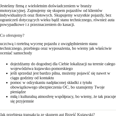
Jesteśmy firmą z wieloletnim doświadczeniem w branży
motoryzacyjnej. Zajmujemy się skupem pojazdów od klientów
indywidualnych oraz flotowych. Skupujemy wszystkie pojazdy, bez
ograniczeń dotyczących wieku bądź stanu technicznego, również auta
powypadkowe i z przeznaczeniem do kasacji.
Co oferujemy?
uczciwą i rzetelną wycenę pojazdu z uwzględnieniem stanu
technicznego, przebiegu oraz wyposażenia, bo wiemy jak właściwie
oceniać samochody
dojeżdżamy do dogodnej dla Ciebie lokalizacji na terenie całego
województwa kujawsko-pomorskiego
jeśli sprzedaż jest bardzo pilna, możemy pojawić się nawet w
ciągu godziny od kontaktu
pomoc w odzyskaniu nadpłaconej składki z tytułu
obowiązkowego ubezpieczenia OC, bo szanujemy Twoje
pieniądze
miłą i kulturalną atmosferę współpracy, bo wiemy, że tak pracuje
się przyjemnie
Jak przebiega transakcja ze skupem aut Brześć Kujawski?