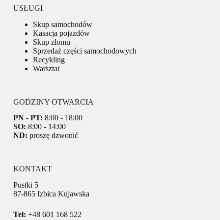
USŁUGI
Skup samochodów
Kasacja pojazdów
Skup złomu
Sprzedaż części samochodowych
Recykling
Warsztat
GODZINY OTWARCIA
PN - PT:
8:00 - 18:00
SO:
8:00 - 14:00
ND:
proszę dzwonić
KONTAKT
Pustki 5
87-865 Izbica Kujawska
Tel:
+48 601 168 522