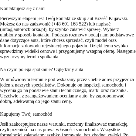
Kontaktujesz się z nami
Pierwszym etapem jest Twój kontakt ze skup aut Brześć Kujawski.
Możesz do nas zadzwonić (+48 601 168 522) lub napisać
(info@autorozbiorka.pl), by szybko załatwić sprawę. Wybierz
ulubiony sposób kontaktu. Podczas rozmowy podaj nam podstawowe
dane dotyczące auta, które chcesz sprzedać, czyli model oraz
informacje z dowodu rejestracyjnego pojazdu. Dzięki temu szybko
sprawdzimy widełki cenowe i przygotujemy wstępną ofertę. Następnie
wyznaczymy termin spotkania.
Na czym polega spotkanie? Oględziny auta
W umówionym terminie pod wskazany przez Ciebie adres przyjeżdża
jeden z naszych specjalistów. Dokonuje on inspekcji samochodu i
wycenia go na podstawie stanu technicznego, marki oraz rocznika.
Uczciwie i z zaangażowaniem oceniamy auto, by zaproponować
dobrą, adekwatną do jego stanu cenę.
Kupujemy Twój samochód
Jeśli zaakceptujesz nasze warunki, możemy finalizować transakcję,
czyli przenieść na nas prawa własności samochodu. Wszystkie
formalności załatwiamy szybko i sprawnie, bez zbędnej zwłoki. Po