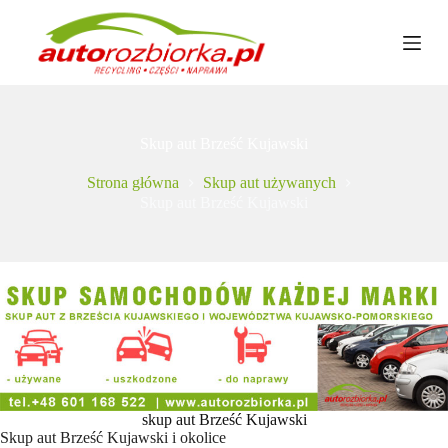
P
r
z
e
j
d
ź
Skup aut Brześć Kujawski
d
o
t
Strona główna
Skup aut używanych
r
Skup aut Brześć Kujawski
e
ś
c
i
skup aut Brześć Kujawski
Skup aut Brześć Kujawski i okolice