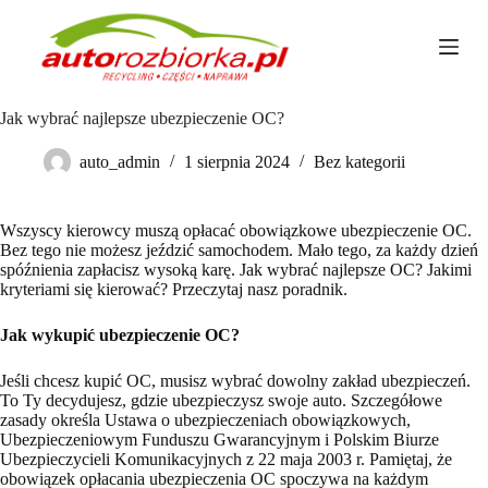
P
r
z
e
j
Jak wybrać najlepsze ubezpieczenie OC?
d
ź
d
auto_admin
1 sierpnia 2024
Bez kategorii
o
t
r
Wszyscy kierowcy muszą opłacać obowiązkowe ubezpieczenie OC.
e
Bez tego nie możesz jeździć samochodem. Mało tego, za każdy dzień
ś
spóźnienia zapłacisz wysoką karę. Jak wybrać najlepsze OC? Jakimi
c
kryteriami się kierować? Przeczytaj nasz poradnik.
i
Jak wykupić ubezpieczenie OC?
Jeśli chcesz kupić OC, musisz wybrać dowolny zakład ubezpieczeń.
To Ty decydujesz, gdzie ubezpieczysz swoje auto. Szczegółowe
zasady określa Ustawa o ubezpieczeniach obowiązkowych,
Ubezpieczeniowym Funduszu Gwarancyjnym i Polskim Biurze
Ubezpieczycieli Komunikacyjnych z 22 maja 2003 r. Pamiętaj, że
obowiązek opłacania ubezpieczenia OC spoczywa na każdym