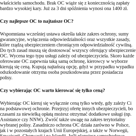
właścicielu samochodu. Brak OC wiąże się z koniecznością zapłaty
bardzo wysokiej kary. Już za 3 dni spóźnienia wynosi ona 1400 zł.
Czy n
ajlepsze OC to najtańsze OC
?
Wspomniana wcześniej ustawa określa także zakres ochrony, sumy
gwarancyjne, wyłączenia odpowiedzialności oraz wszystkie zasady,
które rządzą ubezpieczeniem chroniącym odpowiedzialność cywilną.
Do tych zasad muszą się dostosować wszyscy oferujący ubezpieczenie
OC. Wycena tego typu usługi zależy od ubezpieczyciela. Skoro każde
oferowane OC zapewnia taką samą ochronę, kierowcy w wyborze
kierują się ceną. Kupują najtańszą opcję, gdyż w przypadku wypadku
odszkodowanie otrzyma osoba poszkodowana przez posiadacza
polisy.
Czy wybierając OC warto kierować się tylko ceną?
Wybierając OC kieruj się wyłącznie ceną tylko wtedy, gdy zależy Ci
na podstawowej ochronie. Przejrzyj ofertę innych ubezpieczycieli, bo
czasami za niewielką opłatą możesz otrzymać dodatkowe usługi (np.
Assistance czy NNW). Zwróć także uwagę na zakres terytorialny
wybranej polisy. Zasadniczo ochrona OC działa zarówno w Polsce,
jak i w pozostałych krajach Unii Europejskiej, a także w Norwegii,
Szwajcarii, Chorwacji i na Islandii. Jeśli planujesz samochodowe